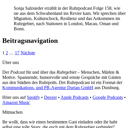
Sonja Salzsieder erzählt in der Ruhrpodcast Folge 158, wie
sie aus dem Schwabenland ins Revier kam. Wir sprechen über
Migration, Kulturschock, Resilienz und das Ankommen im
Ruhrgebiet, nach Stationen in London, Macau, Oman und
Bonn.
Beitragsnavigation
1
2
…
17
Nächste
Über uns
Der
Podcast
für und über das
Ruhrgebiet
– Menschen, Märkte &
Motive. Spannende, humorvolle und ernste Gespräche mit Gästen
aus den Städten des Ruhrpotts. Der Ruhrpodcast ist ein Format der
Kommunikations- und PR-Agentur Durian GmbH
aus Duisburg.
Höre uns auf
Spotify
•
Deezer
•
Apple Podcasts
•
Google Podcasts
•
Amazon Music
Mitmachen
Ihr wollt, dass wir einen bestimmten Gast einladen oder ihr habt
selbst eine tolle Story, die euch mit dem Ruhrgebiet verbindet?