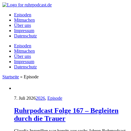
Episoden
Mitmachen
Über uns
Impressum
Datenschutz
Episoden
Mitmachen
Über uns
Impressum
Datenschutz
Startseite
»
Episode
7. Juli 2026
2026
,
Episode
Ruhrpodcast Folge 167 – Begleiten
durch die Trauer
Claudia Ingenillen war bereits vor sechs Jahren Ruhrpodcast