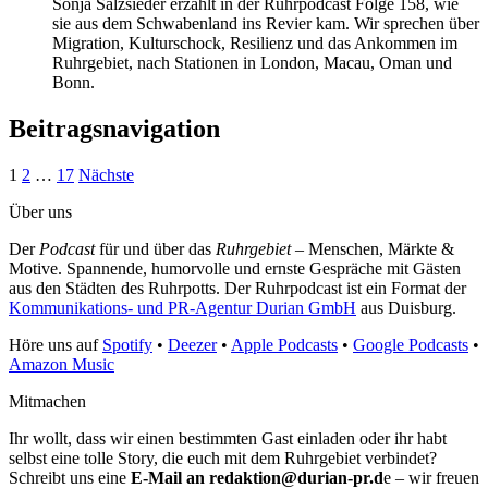
Sonja Salzsieder erzählt in der Ruhrpodcast Folge 158, wie
sie aus dem Schwabenland ins Revier kam. Wir sprechen über
Migration, Kulturschock, Resilienz und das Ankommen im
Ruhrgebiet, nach Stationen in London, Macau, Oman und
Bonn.
Beitragsnavigation
1
2
…
17
Nächste
Über uns
Der
Podcast
für und über das
Ruhrgebiet
– Menschen, Märkte &
Motive. Spannende, humorvolle und ernste Gespräche mit Gästen
aus den Städten des Ruhrpotts. Der Ruhrpodcast ist ein Format der
Kommunikations- und PR-Agentur Durian GmbH
aus Duisburg.
Höre uns auf
Spotify
•
Deezer
•
Apple Podcasts
•
Google Podcasts
•
Amazon Music
Mitmachen
Ihr wollt, dass wir einen bestimmten Gast einladen oder ihr habt
selbst eine tolle Story, die euch mit dem Ruhrgebiet verbindet?
Schreibt uns eine
E-Mail an redaktion@durian-pr.d
e – wir freuen