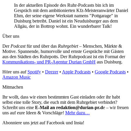
In der aktuellen Episode des Ruhr-Podcasts bin ich im
Gespräch mit dem ambitionierten Kfz-Meisteranwärter Daniel
Ehm, der seine eigene Werkstatt namens "Pottgarage" in
Duisburg betreibt. Daniel ist ein Neuduisburger aus dem
Allgäu, der in Bottrop wohnt. Ein wunderbarer Talk!
Über uns
Der
Podcast
für und über das
Ruhrgebiet
– Menschen, Märkte &
Motive. Spannende, humorvolle und ernste Gespräche mit Gästen
aus den Städten des Ruhrpotts. Der Ruhrpodcast ist ein Format der
Kommunikations- und PR-Agentur Durian GmbH
aus Duisburg.
Höre uns auf
Spotify
•
Deezer
•
Apple Podcasts
•
Google Podcasts
•
Amazon Music
Mitmachen
Ihr wollt, dass wir einen bestimmten Gast einladen oder ihr habt
selbst eine tolle Story, die euch mit dem Ruhrgebiet verbindet?
Schreibt uns eine
E-Mail an redaktion@durian-pr.d
e – wir freuen
uns auf eure Ideen & Vorschläge!
Mehr dazu…
Abonniere uns jetzt auf Facebook und Insta!