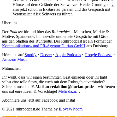
Hünxe auf dem Gelände der Schwarzen Heide. Grund genug
also jetzt schon in Ekstase zu geraten und das Gespräch mit
Veranstalter Alex Schwers zu führen.
Über uns
Der
Podcast
für und über das
Ruhrgebiet
– Menschen, Märkte &
Motive. Spannende, humorvolle und ernste Gespräche mit Gästen
aus den Städten des Ruhrpotts. Der Ruhrpodcast ist ein Format der
Kommunikations- und PR-Agentur Durian GmbH
aus Duisburg.
Höre uns auf
Spotify
•
Deezer
•
Apple Podcasts
•
Google Podcasts
•
Amazon Music
Mitmachen
Ihr wollt, dass wir einen bestimmten Gast einladen oder ihr habt
selbst eine tolle Story, die euch mit dem Ruhrgebiet verbindet?
Schreibt uns eine
E-Mail an redaktion@durian-pr.d
e – wir freuen
uns auf eure Ideen & Vorschläge!
Mehr dazu…
Abonniere uns jetzt auf Facebook und Insta!
© 2021 ruhrpodcast.de
Theme by
ILoveWP.com