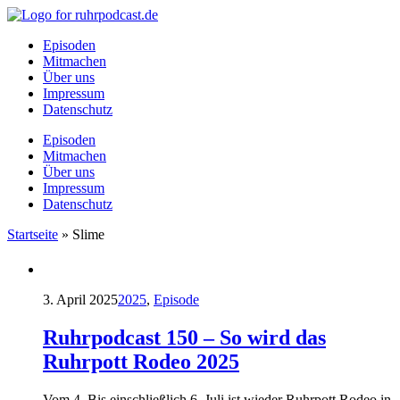
Episoden
Mitmachen
Über uns
Impressum
Datenschutz
Episoden
Mitmachen
Über uns
Impressum
Datenschutz
Startseite
»
Slime
3. April 2025
2025
,
Episode
Ruhrpodcast 150 – So wird das
Ruhrpott Rodeo 2025
Vom 4. Bis einschließlich 6. Juli ist wieder Ruhrpott Rodeo in