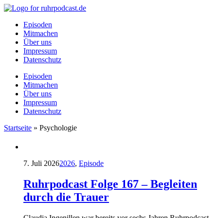
Episoden
Mitmachen
Über uns
Impressum
Datenschutz
Episoden
Mitmachen
Über uns
Impressum
Datenschutz
Startseite
»
Psychologie
7. Juli 2026
2026
,
Episode
Ruhrpodcast Folge 167 – Begleiten
durch die Trauer
Claudia Ingenillen war bereits vor sechs Jahren Ruhrpodcast