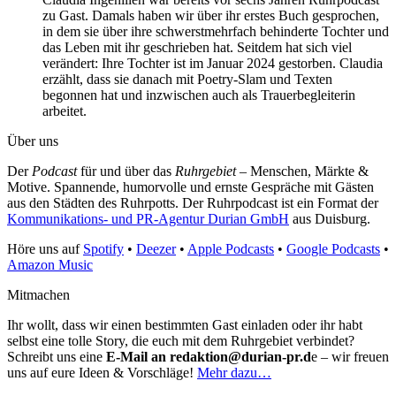
zu Gast. Damals haben wir über ihr erstes Buch gesprochen,
in dem sie über ihre schwerstmehrfach behinderte Tochter und
das Leben mit ihr geschrieben hat. Seitdem hat sich viel
verändert: Ihre Tochter ist im Januar 2024 gestorben. Claudia
erzählt, dass sie danach mit Poetry-Slam und Texten
begonnen hat und inzwischen auch als Trauerbegleiterin
arbeitet.
Über uns
Der
Podcast
für und über das
Ruhrgebiet
– Menschen, Märkte &
Motive. Spannende, humorvolle und ernste Gespräche mit Gästen
aus den Städten des Ruhrpotts. Der Ruhrpodcast ist ein Format der
Kommunikations- und PR-Agentur Durian GmbH
aus Duisburg.
Höre uns auf
Spotify
•
Deezer
•
Apple Podcasts
•
Google Podcasts
•
Amazon Music
Mitmachen
Ihr wollt, dass wir einen bestimmten Gast einladen oder ihr habt
selbst eine tolle Story, die euch mit dem Ruhrgebiet verbindet?
Schreibt uns eine
E-Mail an redaktion@durian-pr.d
e – wir freuen
uns auf eure Ideen & Vorschläge!
Mehr dazu…